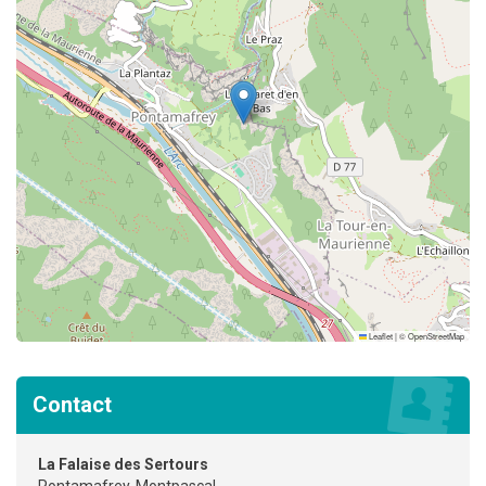
Leaflet
|
©
OpenStreetMap
Contact
La Falaise des Sertours
Pontamafrey-Montpascal