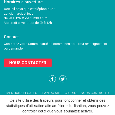
Horaires d'ouverture
Accueil physique et téléphonique :
Lundi, mardi, et jeudi
de 9h à 12h et de 13h30 à 17h.
Mercredi et vendredi de 9h à 12h.
Contact
Contactez votre Communauté de communes pour tout renseignement
ou demande.
NOUS CONTACTER
Lien
Lien
vers
vers
le
le
MENTIONS LÉGALES
PLAN DU SITE
CRÉDITS
NOUS CONTACTER
compte
compte
Facebook
Twitter
Ce site utilise des traceurs pour fonctionner et obtenir des
statistiques d'utilisation afin améliorer l'utilisation, vous pouvez
contrôler ceux que vous souhaitez activer.