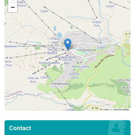
−
Leaflet
|
©
OpenStreetMap
Contact