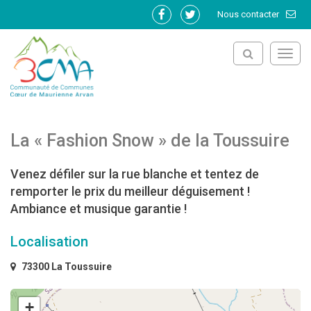
Gestion des traceurs
Nous contacter
Lien
Lien
vers
vers
le
le
Toggl
compte
compte
navig
Facebook
Twitter
La « Fashion Snow » de la Toussuire
Venez défiler sur la rue blanche et tentez de
remporter le prix du meilleur déguisement !
Ambiance et musique garantie !
Localisation
73300 La Toussuire
+