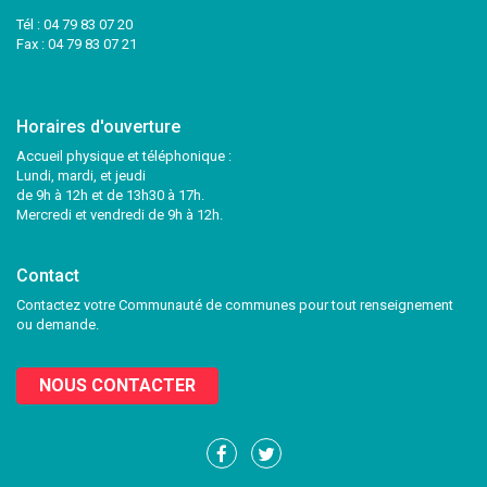
Tél :
04 79 83 07 20
Fax : 04 79 83 07 21
Horaires d'ouverture
Accueil physique et téléphonique :
Lundi, mardi, et jeudi
de 9h à 12h et de 13h30 à 17h.
Mercredi et vendredi de 9h à 12h.
Contact
Contactez votre Communauté de communes pour tout renseignement
ou demande.
NOUS CONTACTER
Lien
Lien
vers
vers