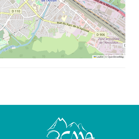
Leaflet
|
©
OpenStreetMap