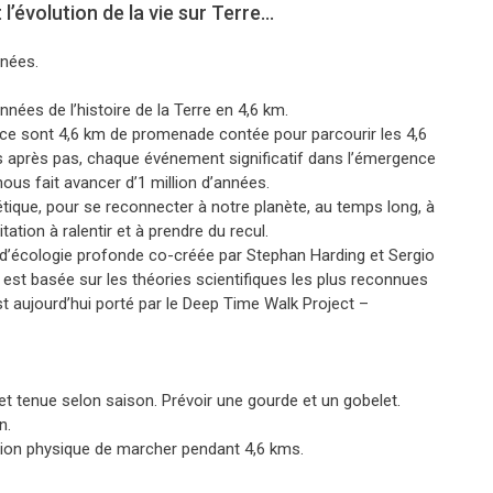
’évolution de la vie sur Terre...
nnées.
nnées de l’histoire de la Terre en 4,6 km.
e sont 4,6 km de promenade contée pour parcourir les 4,6
 pas après pas, chaque événement significatif dans l’émergence
nous fait avancer d’1 million d’années.
oétique, pour se reconnecter à notre planète, au temps long, à
ation à ralentir et à prendre du recul.
d’écologie profonde co-créée par Stephan Harding et Sergio
est basée sur les théories scientifiques les plus reconnues
st aujourd’hui porté par le Deep Time Walk Project –
t tenue selon saison. Prévoir une gourde et un gobelet.
n.
dition physique de marcher pendant 4,6 kms.