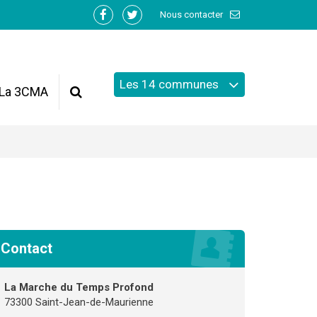
Nous contacter
Lien
Lien
vers
vers
le
le
compte
compte
Les 14 communes
Facebook
Twitter
La 3CMA
Recherche
Contact
La Marche du Temps Profond
73300 Saint-Jean-de-Maurienne