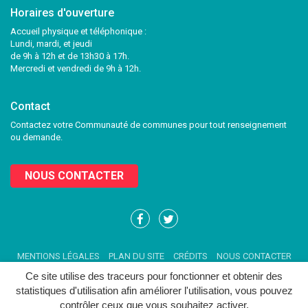
Horaires d'ouverture
Accueil physique et téléphonique :
Lundi, mardi, et jeudi
de 9h à 12h et de 13h30 à 17h.
Mercredi et vendredi de 9h à 12h.
Contact
Contactez votre Communauté de communes pour tout renseignement
ou demande.
NOUS CONTACTER
Lien
Lien
vers
vers
le
le
MENTIONS LÉGALES
PLAN DU SITE
CRÉDITS
NOUS CONTACTER
compte
compte
Facebook
Twitter
Ce site utilise des traceurs pour fonctionner et obtenir des
statistiques d'utilisation afin améliorer l'utilisation, vous pouvez
contrôler ceux que vous souhaitez activer.