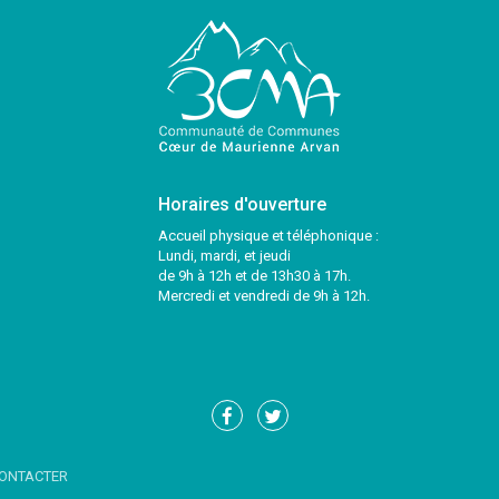
Horaires d'ouverture
Accueil physique et téléphonique :
Lundi, mardi, et jeudi
de 9h à 12h et de 13h30 à 17h.
Mercredi et vendredi de 9h à 12h.
Lien
Lien
vers
vers
le
le
ONTACTER
compte
compte