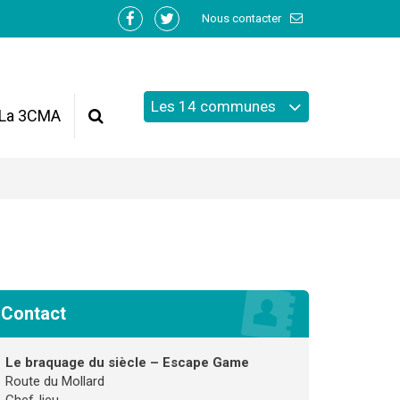
Nous contacter
Lien
Lien
vers
vers
le
le
compte
compte
Les 14 communes
Facebook
Twitter
La 3CMA
Recherche
Contact
Le braquage du siècle – Escape Game
Route du Mollard