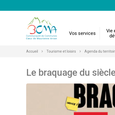
Gestion des traceurs
Vie
Vos services
dé
Accueil
Tourisme et loisirs
Agenda du territoi
Le braquage du sièc