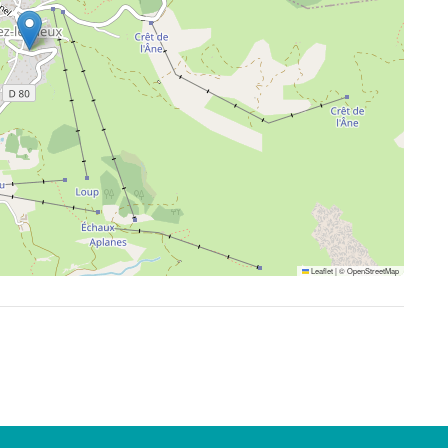
Leaflet
|
©
OpenStreetMap