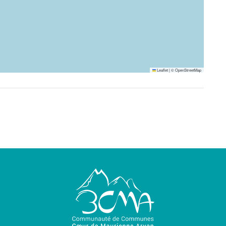
Leaflet
|
©
OpenStreetMap