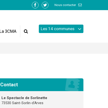
Nous contacter
Lien
Lien
vers
vers
le
le
compte
compte
Les 14 communes
Facebook
Twitter
La 3CMA
Recherche
Contact
Le Spectacle de Sorlinette
73530 Saint-Sorlin-d'Arves