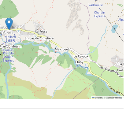
Leaflet
|
©
OpenStreetMap