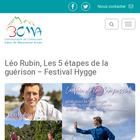
Gestion des traceurs
Nous contacter
Lien
Lien
vers
vers
le
le
Toggl
compte
compte
navig
Facebook
Twitter
Léo Rubin, Les 5 étapes de la
guérison – Festival Hygge