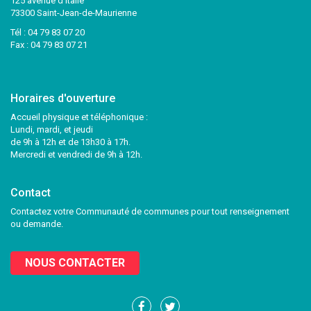
125 avenue d’Italie
73300 Saint-Jean-de-Maurienne
Tél :
04 79 83 07 20
Fax : 04 79 83 07 21
Horaires d'ouverture
Accueil physique et téléphonique :
Lundi, mardi, et jeudi
de 9h à 12h et de 13h30 à 17h.
Mercredi et vendredi de 9h à 12h.
Contact
Contactez votre Communauté de communes pour tout renseignement
ou demande.
NOUS CONTACTER
Lien
Lien