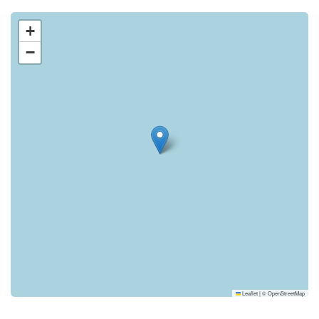
+
−
Leaflet
|
©
OpenStreetMap