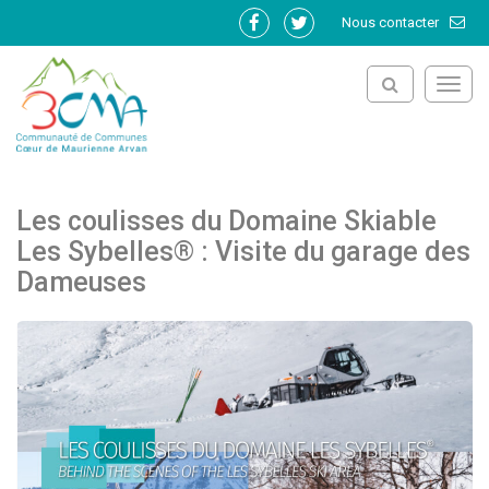
Gestion des traceurs
Nous contacter
Lien
Lien
vers
vers
le
le
Toggl
compte
compte
navig
Facebook
Twitter
Les coulisses du Domaine Skiable
Les Sybelles® : Visite du garage des
Dameuses