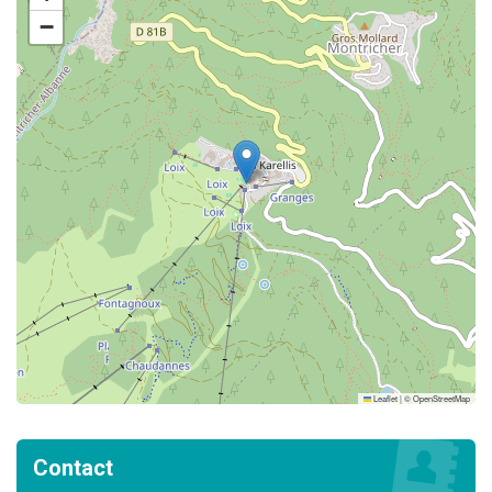
−
Leaflet
|
©
OpenStreetMap
Contact