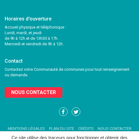
Horaires d'ouverture
Accueil physique et téléphonique :
Lundi, mardi, et jeudi
de 9h à 12h et de 13h30 à 17h.
Mercredi et vendredi de 9h à 12h.
Contact
Contactez votre Communauté de communes pour tout renseignement
ou demande.
NOUS CONTACTER
Lien
Lien
vers
vers
le
le
MENTIONS LÉGALES
PLAN DU SITE
CRÉDITS
NOUS CONTACTER
compte
compte
Facebook
Twitter
Ce site utilise des traceurs pour fonctionner et obtenir des