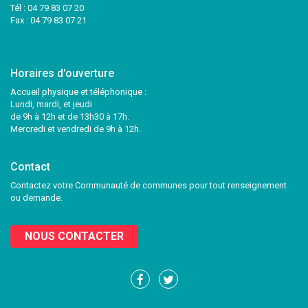
Tél :
04 79 83 07 20
Fax : 04 79 83 07 21
Horaires d'ouverture
Accueil physique et téléphonique :
Lundi, mardi, et jeudi
de 9h à 12h et de 13h30 à 17h.
Mercredi et vendredi de 9h à 12h.
Contact
Contactez votre Communauté de communes pour tout renseignement
ou demande.
NOUS CONTACTER
Lien
Lien
vers
vers
le
le