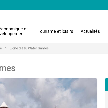
 économique et
Tourisme et loisirs
Actualités
veloppement
re
Ligne d’eau Water Games
ames