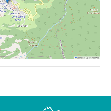
Leaflet
|
©
OpenStreetMap