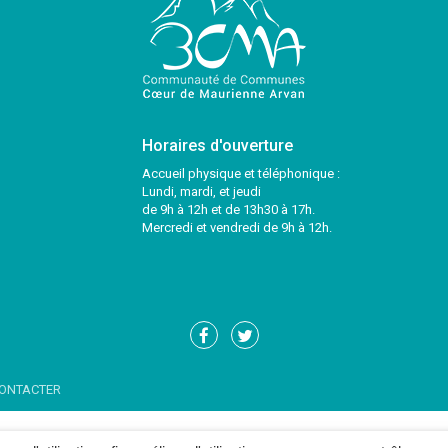
Horaires d'ouverture
Accueil physique et téléphonique :
Lundi, mardi, et jeudi
de 9h à 12h et de 13h30 à 17h.
Mercredi et vendredi de 9h à 12h.
Lien
Lien
vers
vers
le
le
ONTACTER
compte
compte
Facebook
Twitter