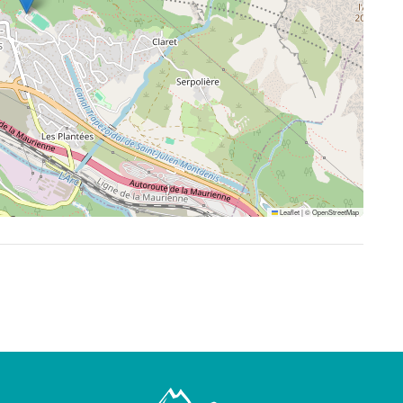
Leaflet
|
©
OpenStreetMap