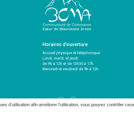
Horaires d'ouverture
Accueil physique et téléphonique :
Lundi, mardi, et jeudi
de 9h à 12h et de 13h30 à 17h.
Mercredi et vendredi de 9h à 12h.
Lien
Lien
ques d'utilisation afin améliorer l'utilisation, vous pouvez contrôler ceu
vers
vers
le
le
ONTACTER
compte
compte
Facebook
Twitter