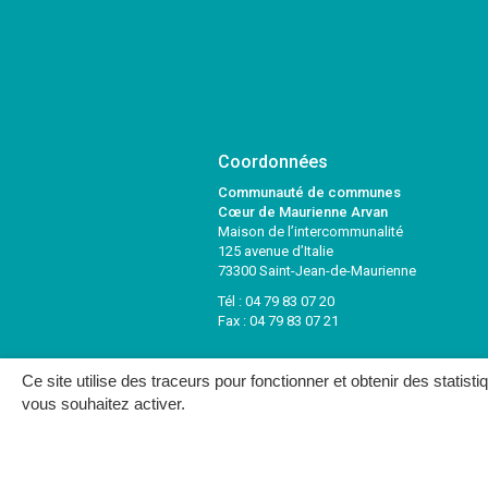
Coordonnées
Communauté de communes
Cœur de Maurienne Arvan
Maison de l’intercommunalité
125 avenue d’Italie
73300 Saint-Jean-de-Maurienne
Tél :
04 79 83 07 20
Fax : 04 79 83 07 21
Ce site utilise des traceurs pour fonctionner et obtenir des statisti
vous souhaitez activer.
MENTIONS LÉGALES
PLAN DU SITE
CRÉDITS
NOUS C