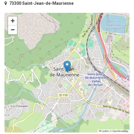
73300 Saint-Jean-de-Maurienne
+
−
Leaflet
|
©
OpenStreetMap