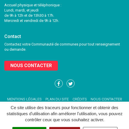
Accueil physique et téléphonique :
Lundi, mardi, et jeudi
de 9h à 12h et de 13h30 à 17h.
Mercredi et vendredi de 9h à 12h.
Contact
Contactez votre Communauté de communes pour tout renseignement
ou demande.
NOUS CONTACTER
Lien
Lien
vers
vers
le
le
MENTIONS LÉGALES
PLAN DU SITE
CRÉDITS
NOUS CONTACTER
compte
compte
Facebook
Twitter
Ce site utilise des traceurs pour fonctionner et obtenir des
statistiques d'utilisation afin améliorer l'utilisation, vous pouvez
contrôler ceux que vous souhaitez activer.