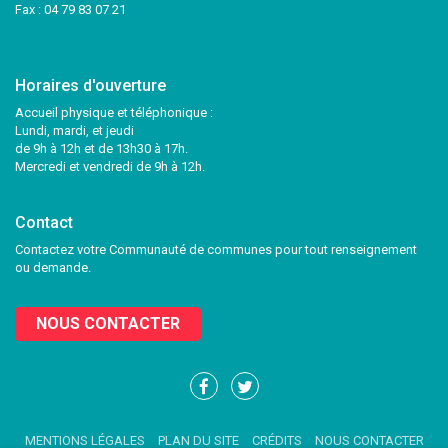
Fax : 04 79 83 07 21
Horaires d'ouverture
Accueil physique et téléphonique :
Lundi, mardi, et jeudi
de 9h à 12h et de 13h30 à 17h.
Mercredi et vendredi de 9h à 12h.
Contact
Contactez votre Communauté de communes pour tout renseignement
ou demande.
NOUS CONTACTER
Lien
Lien
vers
vers
le
le
MENTIONS LÉGALES
PLAN DU SITE
CRÉDITS
NOUS CONTACTER
compte
compte