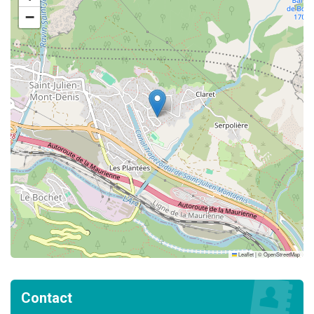
−
Leaflet
|
©
OpenStreetMap
Contact