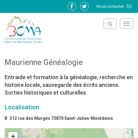
Gestion des traceurs
Nous contacter
Lien
Lien
vers
vers
le
le
Toggl
compte
compte
navig
Facebook
Twitter
Maurienne Généalogie
Entraide et formation à la généalogie, recherche en
histoire locale, sauvegarde des écrits anciens.
Sorties historiques et culturelles
Localisation
312 rue des Murgès 73870 Saint-Julien-Montdenis
+