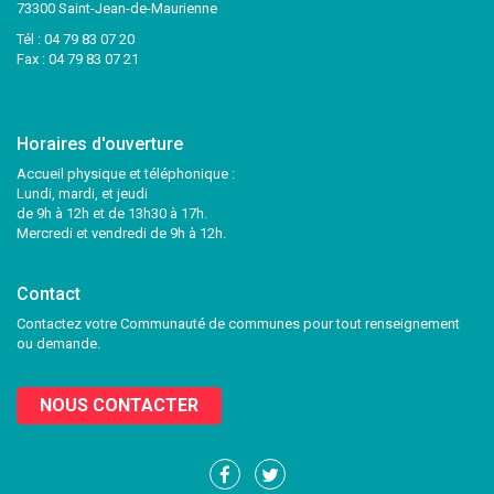
73300 Saint-Jean-de-Maurienne
Tél :
04 79 83 07 20
Fax : 04 79 83 07 21
Horaires d'ouverture
Accueil physique et téléphonique :
Lundi, mardi, et jeudi
de 9h à 12h et de 13h30 à 17h.
Mercredi et vendredi de 9h à 12h.
Contact
Contactez votre Communauté de communes pour tout renseignement
ou demande.
NOUS CONTACTER
Lien
Lien