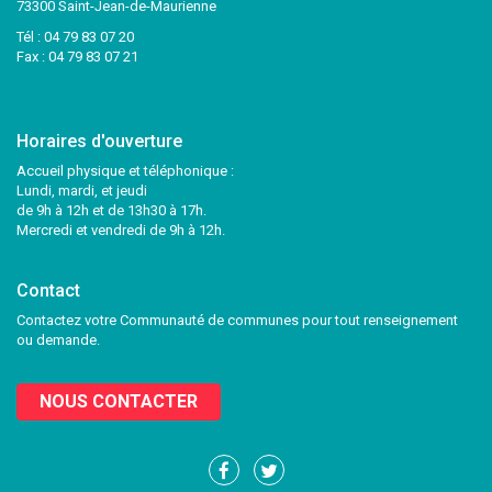
73300 Saint-Jean-de-Maurienne
Tél :
04 79 83 07 20
Fax : 04 79 83 07 21
Horaires d'ouverture
Accueil physique et téléphonique :
Lundi, mardi, et jeudi
de 9h à 12h et de 13h30 à 17h.
Mercredi et vendredi de 9h à 12h.
Contact
Contactez votre Communauté de communes pour tout renseignement
ou demande.
NOUS CONTACTER
Lien
Lien