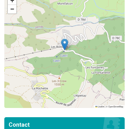
+
−
Leaflet
|
©
OpenStreetMap
Contact