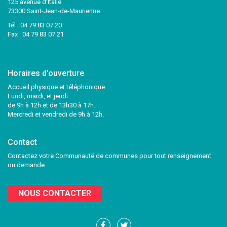
125 avenue d’Italie
73300 Saint-Jean-de-Maurienne
Tél :
04 79 83 07 20
Fax : 04 79 83 07 21
Horaires d'ouverture
Accueil physique et téléphonique :
Lundi, mardi, et jeudi
de 9h à 12h et de 13h30 à 17h.
Mercredi et vendredi de 9h à 12h.
Contact
Contactez votre Communauté de communes pour tout renseignement
ou demande.
NOUS CONTACTER
Lien
Lien