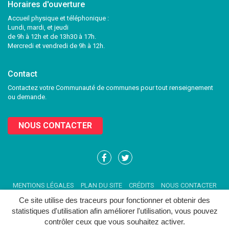
Horaires d'ouverture
Accueil physique et téléphonique :
Lundi, mardi, et jeudi
de 9h à 12h et de 13h30 à 17h.
Mercredi et vendredi de 9h à 12h.
Contact
Contactez votre Communauté de communes pour tout renseignement
ou demande.
NOUS CONTACTER
Lien
Lien
vers
vers
le
le
MENTIONS LÉGALES
PLAN DU SITE
CRÉDITS
NOUS CONTACTER
compte
compte
Facebook
Twitter
Ce site utilise des traceurs pour fonctionner et obtenir des
statistiques d'utilisation afin améliorer l'utilisation, vous pouvez
contrôler ceux que vous souhaitez activer.