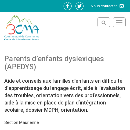
Gestion des traceurs
Nous contacter
Lien
Lien
vers
vers
le
le
Toggl
compte
compte
navig
Facebook
Twitter
Parents d’enfants dyslexiques
(APEDYS)
Aide et conseils aux familles d’enfants en difficulté
d’apprentissage du langage écrit, aide à l’évaluation
des troubles, orientation vers des professionnels,
aide à la mise en place de plan d’intégration
scolaire, dossier MDPH, orientation.
Section Maurienne