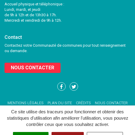
Accueil physique et téléphonique :
Lundi, mardi, et jeudi
de 9h à 12h et de 13h30 à 17h.
Mercredi et vendredi de 9h à 12h.
Contact
Contactez votre Communauté de communes pour tout renseignement
ou demande.
NOUS CONTACTER
Lien
Lien
vers
vers
le
le
MENTIONS LÉGALES
PLAN DU SITE
CRÉDITS
NOUS CONTACTER
compte
compte
Facebook
Twitter
Ce site utilise des traceurs pour fonctionner et obtenir des
statistiques d'utilisation afin améliorer l'utilisation, vous pouvez
contrôler ceux que vous souhaitez activer.