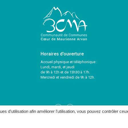
Horaires d'ouverture
Accueil physique et téléphonique :
Lundi, mardi, et jeudi
de 9h à 12h et de 13h30 à 17h.
Mercredi et vendredi de 9h à 12h.
Lien
Lien
ques d'utilisation afin améliorer l'utilisation, vous pouvez contrôler ceu
vers
vers
le
le
ONTACTER
compte
compte