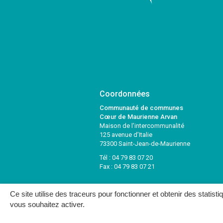
Coordonnées
Communauté de communes
Cœur de Maurienne Arvan
Maison de l’intercommunalité
125 avenue d’Italie
73300 Saint-Jean-de-Maurienne
Tél :
04 79 83 07 20
Fax : 04 79 83 07 21
Ce site utilise des traceurs pour fonctionner et obtenir des statisti
vous souhaitez activer.
MENTIONS LÉGALES
PLAN DU SITE
CRÉDITS
NOUS C