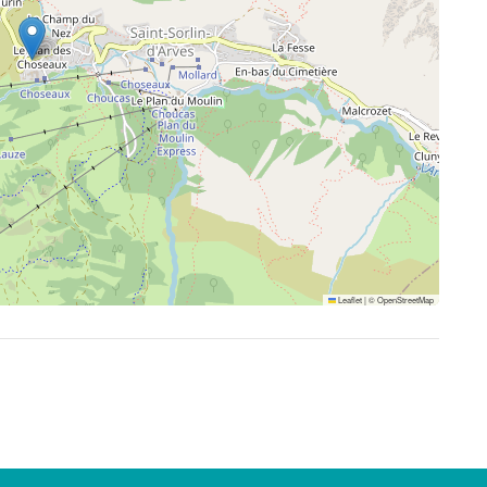
Leaflet
|
©
OpenStreetMap