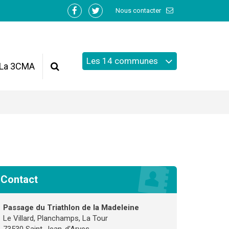
Nous contacter
Lien
Lien
vers
vers
le
le
compte
compte
Les 14 communes
Facebook
Twitter
La 3CMA
Recherche
Contact
Passage du Triathlon de la Madeleine
Le Villard, Planchamps, La Tour