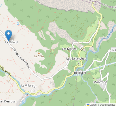
Leaflet
|
©
OpenStreetMap