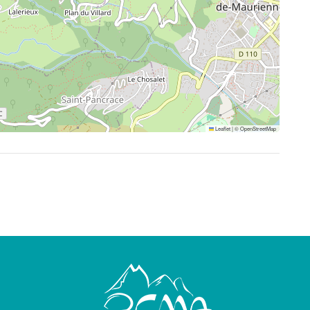
Leaflet
|
©
OpenStreetMap