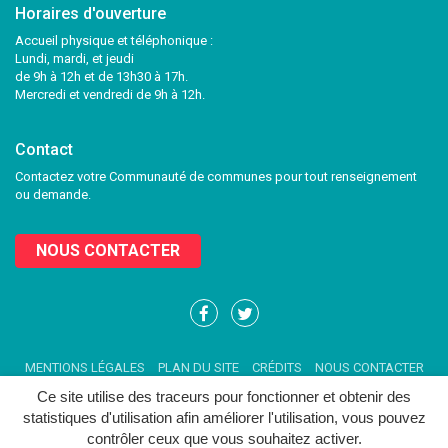
Horaires d'ouverture
Accueil physique et téléphonique :
Lundi, mardi, et jeudi
de 9h à 12h et de 13h30 à 17h.
Mercredi et vendredi de 9h à 12h.
Contact
Contactez votre Communauté de communes pour tout renseignement
ou demande.
NOUS CONTACTER
Lien
Lien
vers
vers
le
le
MENTIONS LÉGALES
PLAN DU SITE
CRÉDITS
NOUS CONTACTER
compte
compte
Facebook
Twitter
Ce site utilise des traceurs pour fonctionner et obtenir des
statistiques d'utilisation afin améliorer l'utilisation, vous pouvez
contrôler ceux que vous souhaitez activer.