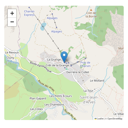
+
−
Leaflet
|
©
OpenStreetMap