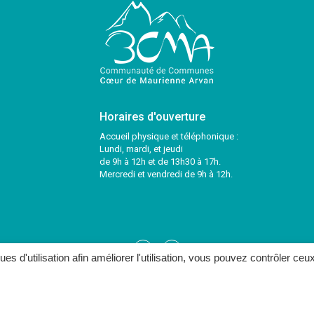
Horaires d'ouverture
Accueil physique et téléphonique :
Lundi, mardi, et jeudi
de 9h à 12h et de 13h30 à 17h.
Mercredi et vendredi de 9h à 12h.
Lien
Lien
ques d'utilisation afin améliorer l'utilisation, vous pouvez contrôler ceu
vers
vers
le
le
ONTACTER
compte
compte
Facebook
Twitter