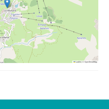
Leaflet
|
©
OpenStreetMap