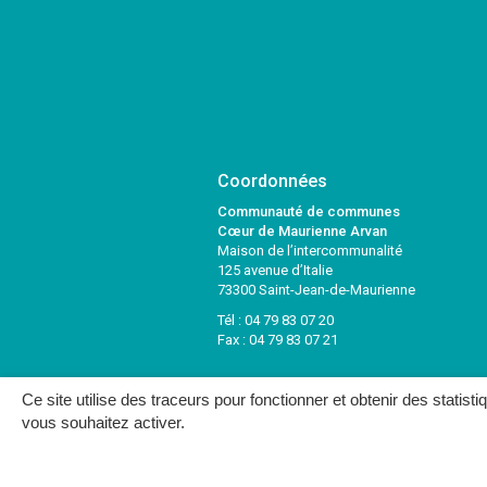
Coordonnées
Communauté de communes
Cœur de Maurienne Arvan
Maison de l’intercommunalité
125 avenue d’Italie
73300 Saint-Jean-de-Maurienne
Tél :
04 79 83 07 20
Fax : 04 79 83 07 21
Ce site utilise des traceurs pour fonctionner et obtenir des statisti
vous souhaitez activer.
MENTIONS LÉGALES
PLAN DU SITE
CRÉDITS
NOUS C