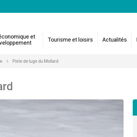
 économique et
Tourisme et loisirs
Actualités
veloppement
re
Piste de luge du Mollard
ard