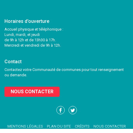
Horaires d'ouverture
Accueil physique et téléphonique :
Lundi, mardi, et jeudi
de 9h à 12h et de 13h30 à 17h.
Mercredi et vendredi de 9h à 12h.
Contact
Contactez votre Communauté de communes pour tout renseignement
ou demande.
NOUS CONTACTER
Lien
Lien
vers
vers
le
le
MENTIONS LÉGALES
PLAN DU SITE
CRÉDITS
NOUS CONTACTER
compte
compte