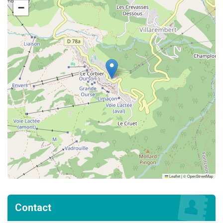
−
Leaflet
|
©
OpenStreetMap
Contact