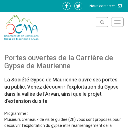
Gestion des traceurs
Nous contacter
Lien
Lien
vers
vers
le
le
Toggl
compte
compte
navig
Facebook
Twitter
Portes ouvertes de la Carrière de
Gypse de Maurienne
La Société Gypse de Maurienne ouvre ses portes
au public. Venez découvrir l'exploitation du Gypse
dans la vallée de l'Arvan, ainsi que le projet
d'extension du site.
Programme :
Plusieurs créneaux de visite guidée (2h) vous sont proposés pour
découvrir l’exploitation du gypse et le réaménagement de la