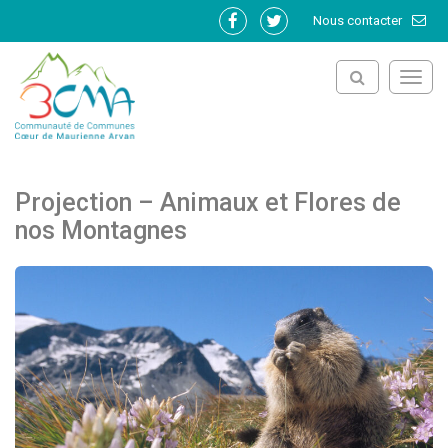
Gestion des traceurs
Nous contacter
Lien
Lien
vers
vers
le
le
Toggl
compte
compte
navig
Facebook
Twitter
Projection – Animaux et Flores de
nos Montagnes