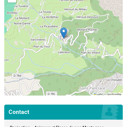
Leaflet
|
©
OpenStreetMap
Contact