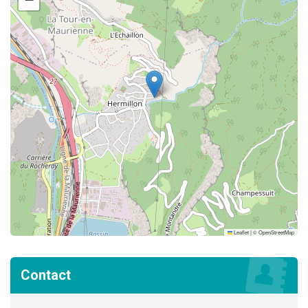
Leaflet
|
©
OpenStreetMap
Contact