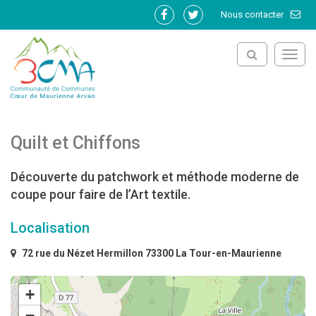
Gestion des traceurs
Nous contacter
Lien
Lien
vers
vers
le
le
Toggl
compte
compte
navig
Facebook
Twitter
Quilt et Chiffons
Découverte du patchwork et méthode moderne de
coupe pour faire de l’Art textile.
Localisation
72 rue du Nézet Hermillon 73300 La Tour-en-Maurienne
+
−