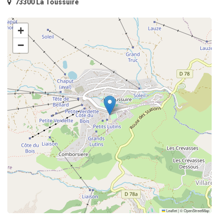
73300 La Toussuire
+
−
Leaflet
|
©
OpenStreetMap