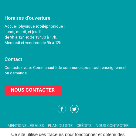
Horaires d'ouverture
Accueil physique et téléphonique :
Lundi, mardi, et jeudi
de 9h à 12h et de 13h30 à 17h.
Mercredi et vendredi de 9h à 12h.
Contact
Contactez votre Communauté de communes pour tout renseignement
ou demande.
NOUS CONTACTER
Lien
Lien
vers
vers
le
le
MENTIONS LÉGALES
PLAN DU SITE
CRÉDITS
NOUS CONTACTER
compte
compte
Facebook
Twitter
Ce site utilise des traceurs pour fonctionner et obtenir des