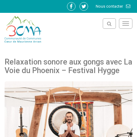
Gestion des traceurs
Nous contacter
Lien
Lien
vers
vers
le
le
Toggl
compte
compte
navig
Facebook
Twitter
Relaxation sonore aux gongs avec La
Voie du Phoenix – Festival Hygge