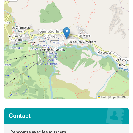
Leaflet
|
©
OpenStreetMap
Contact
Rencontre avec les mushers