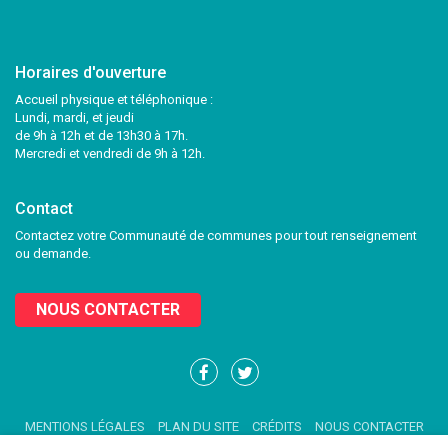
Horaires d'ouverture
Accueil physique et téléphonique :
Lundi, mardi, et jeudi
de 9h à 12h et de 13h30 à 17h.
Mercredi et vendredi de 9h à 12h.
Contact
Contactez votre Communauté de communes pour tout renseignement
ou demande.
NOUS CONTACTER
Lien
Lien
vers
vers
le
le
MENTIONS LÉGALES
PLAN DU SITE
CRÉDITS
NOUS CONTACTER
compte
compte