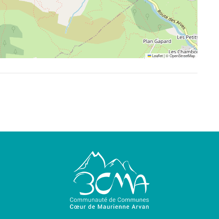
Leaflet
|
©
OpenStreetMap