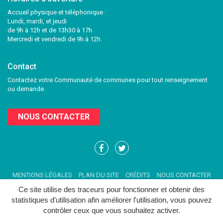
Accueil physique et téléphonique :
Lundi, mardi, et jeudi
de 9h à 12h et de 13h30 à 17h.
Mercredi et vendredi de 9h à 12h.
Contact
Contactez votre Communauté de communes pour tout renseignement
ou demande.
NOUS CONTACTER
Lien
Lien
vers
vers
le
le
MENTIONS LÉGALES
PLAN DU SITE
CRÉDITS
NOUS CONTACTER
compte
compte
Facebook
Twitter
Ce site utilise des traceurs pour fonctionner et obtenir des
statistiques d'utilisation afin améliorer l'utilisation, vous pouvez
contrôler ceux que vous souhaitez activer.