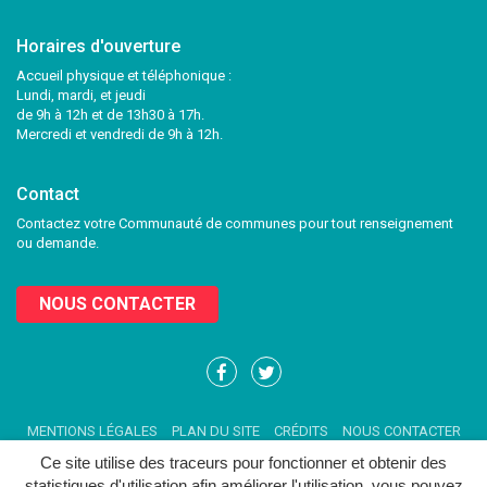
Horaires d'ouverture
Accueil physique et téléphonique :
Lundi, mardi, et jeudi
de 9h à 12h et de 13h30 à 17h.
Mercredi et vendredi de 9h à 12h.
Contact
Contactez votre Communauté de communes pour tout renseignement
ou demande.
NOUS CONTACTER
Lien
Lien
vers
vers
le
le
MENTIONS LÉGALES
PLAN DU SITE
CRÉDITS
NOUS CONTACTER
compte
compte
Facebook
Twitter
Ce site utilise des traceurs pour fonctionner et obtenir des
statistiques d'utilisation afin améliorer l'utilisation, vous pouvez