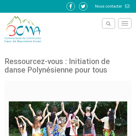
Gestion des traceurs
Nous contacter
Lien
Lien
vers
vers
le
le
Toggl
compte
compte
navig
Facebook
Twitter
Ressourcez-vous : Initiation de
danse Polynésienne pour tous