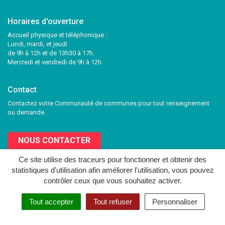
Horaires d'ouverture
Accueil physique et téléphonique :
Lundi, mardi, et jeudi
de 9h à 12h et de 13h30 à 17h.
Mercredi et vendredi de 9h à 12h.
Contact
Contactez votre Communauté de communes pour tout renseignement
ou demande.
NOUS CONTACTER
Ce site utilise des traceurs pour fonctionner et obtenir des
statistiques d'utilisation afin améliorer l'utilisation, vous pouvez
Lien
Lien
contrôler ceux que vous souhaitez activer.
vers
vers
le
le
MENTIONS LÉGALES
PLAN DU SITE
CRÉDITS
NOUS CONTACTER
Tout accepter
Tout refuser
Personnaliser
compte
compte
Facebook
Twitter