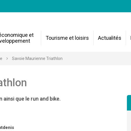
 économique et
Tourisme et loisirs
Actualités
veloppement
re
Savoie Maurienne Triathlon
athlon
 ainsi que le run and bike.
ntdenis