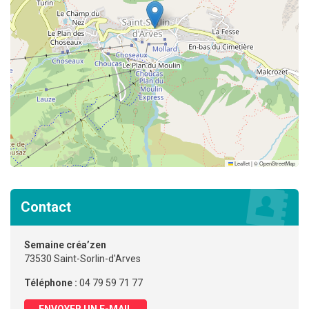
Leaflet
|
©
OpenStreetMap
Contact
Semaine créa’zen
73530 Saint-Sorlin-d'Arves
Téléphone :
04 79 59 71 77
ENVOYER UN E-MAIL