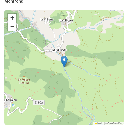
Montrond
+
−
Leaflet
|
©
OpenStreetMap