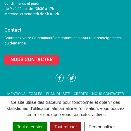
Lundi, mardi, et jeudi
de 9h à 12h et de 13h30 à 17h.
Mercredi et vendredi de 9h à 12h.
Contact
Contactez votre Communauté de communes pour tout renseignement
ou demande.
NOUS CONTACTER
Lien
Lien
vers
vers
le
le
MENTIONS LÉGALES
PLAN DU SITE
CRÉDITS
NOUS CONTACTER
compte
compte
Facebook
Twitter
Ce site utilise des traceurs pour fonctionner et obtenir des
statistiques d'utilisation afin améliorer l'utilisation, vous pouvez
contrôler ceux que vous souhaitez activer.
Tout accepter
Tout refuser
Personnaliser