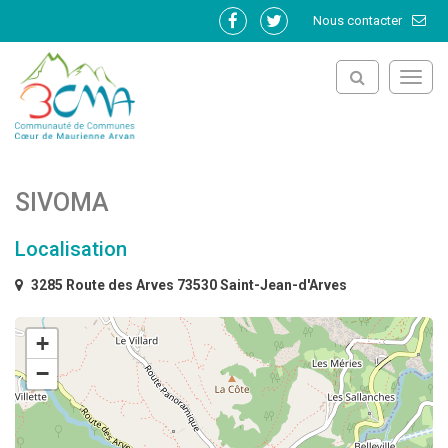
Gestion des traceurs
Nous contacter
Lien
Lien
vers
vers
le
le
Toggl
compte
compte
navig
Facebook
Twitter
SIVOMA
Localisation
3285 Route des Arves 73530 Saint-Jean-d'Arves
+
−