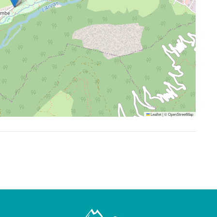
Leaflet
|
©
OpenStreetMap