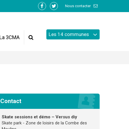
Nous contacter
Lien
Lien
vers
vers
le
le
compte
compte
Les 14 communes
Facebook
Twitter
La 3CMA
Recherche
Contact
Skate sessions et démo – Versus diy
Skate park - Zone de loisirs de la Combe des