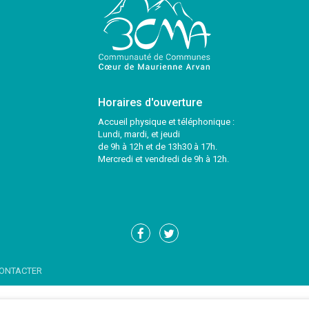
Horaires d'ouverture
Accueil physique et téléphonique :
Lundi, mardi, et jeudi
de 9h à 12h et de 13h30 à 17h.
Mercredi et vendredi de 9h à 12h.
Lien
Lien
vers
vers
le
le
ONTACTER
compte
compte
Facebook
Twitter