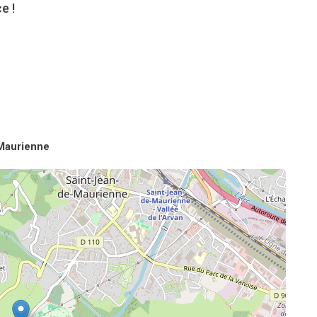
e !
Maurienne