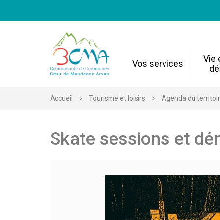
Gestion des traceurs
Vie
Vos services
dé
Accueil
Tourisme et loisirs
Agenda du territoi
Skate sessions et dé