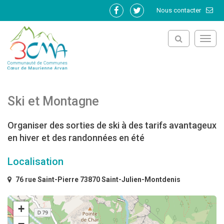
Gestion des traceurs
Nous contacter
Lien
Lien
vers
vers
le
le
Toggl
compte
compte
navig
Facebook
Twitter
Ski et Montagne
Organiser des sorties de ski à des tarifs avantageux
en hiver et des randonnées en été
Localisation
76 rue Saint-Pierre 73870 Saint-Julien-Montdenis
+
−