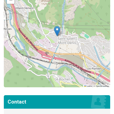
Leaflet
|
©
OpenStreetMap
Contact