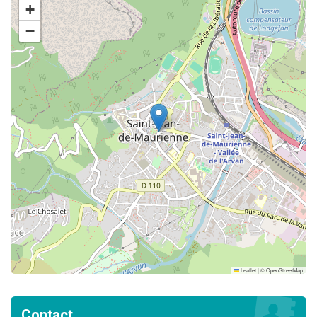
+
−
Leaflet
|
©
OpenStreetMap
Contact