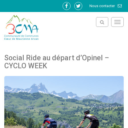
Gestion des traceurs
Nous contacter
Lien
Lien
vers
vers
le
le
Toggl
compte
compte
navig
Facebook
Twitter
Social Ride au départ d’Opinel –
CYCLO WEEK