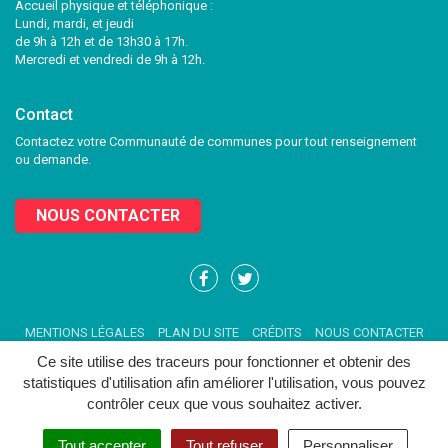
Accueil physique et téléphonique :
Lundi, mardi, et jeudi
de 9h à 12h et de 13h30 à 17h.
Mercredi et vendredi de 9h à 12h.
Contact
Contactez votre Communauté de communes pour tout renseignement
ou demande.
NOUS CONTACTER
Lien
Lien
vers
vers
le
le
MENTIONS LÉGALES
PLAN DU SITE
CRÉDITS
NOUS CONTACTER
compte
compte
Facebook
Twitter
Ce site utilise des traceurs pour fonctionner et obtenir des
statistiques d'utilisation afin améliorer l'utilisation, vous pouvez
contrôler ceux que vous souhaitez activer.
Tout accepter
Tout refuser
Personnaliser