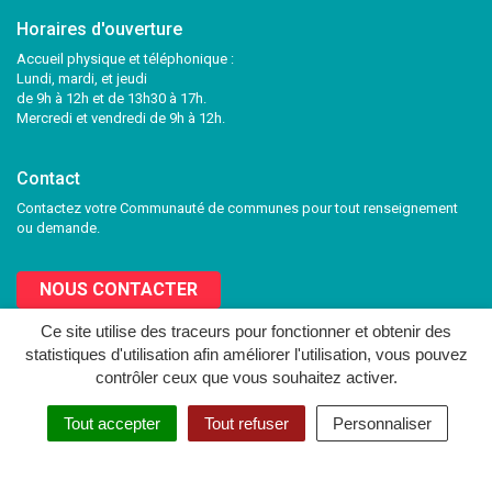
Horaires d'ouverture
Accueil physique et téléphonique :
Lundi, mardi, et jeudi
de 9h à 12h et de 13h30 à 17h.
Mercredi et vendredi de 9h à 12h.
Contact
Contactez votre Communauté de communes pour tout renseignement
ou demande.
NOUS CONTACTER
Ce site utilise des traceurs pour fonctionner et obtenir des
statistiques d'utilisation afin améliorer l'utilisation, vous pouvez
Lien
Lien
contrôler ceux que vous souhaitez activer.
vers
vers
le
le
MENTIONS LÉGALES
PLAN DU SITE
CRÉDITS
NOUS CONTACTER
Tout accepter
Tout refuser
Personnaliser
compte
compte
Facebook
Twitter