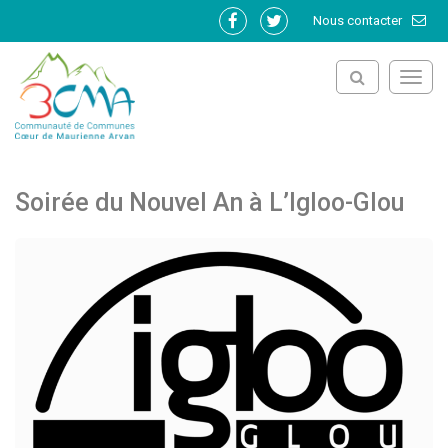
Gestion des traceurs
Nous contacter
Lien
Lien
vers
vers
le
le
Toggl
compte
compte
navig
Facebook
Twitter
Soirée du Nouvel An à L’Igloo-Glou