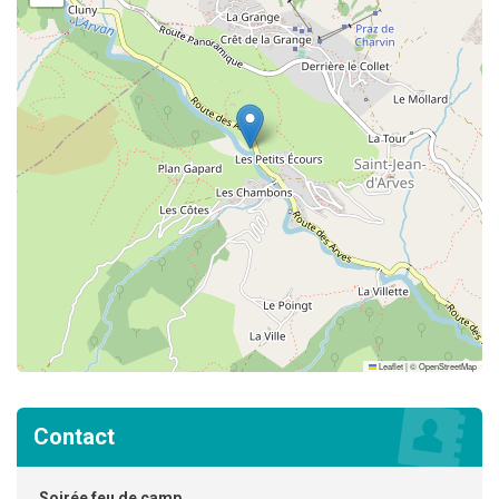
Leaflet
|
©
OpenStreetMap
Contact
Soirée feu de camp