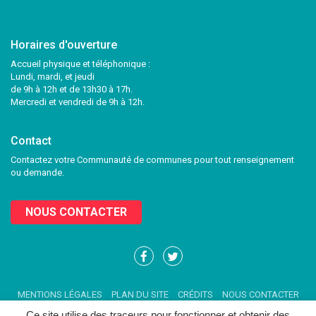
Horaires d'ouverture
Accueil physique et téléphonique :
Lundi, mardi, et jeudi
de 9h à 12h et de 13h30 à 17h.
Mercredi et vendredi de 9h à 12h.
Contact
Contactez votre Communauté de communes pour tout renseignement
ou demande.
NOUS CONTACTER
Lien
Lien
vers
vers
le
le
MENTIONS LÉGALES
PLAN DU SITE
CRÉDITS
NOUS CONTACTER
compte
compte
Facebook
Twitter
Ce site utilise des traceurs pour fonctionner et obtenir des