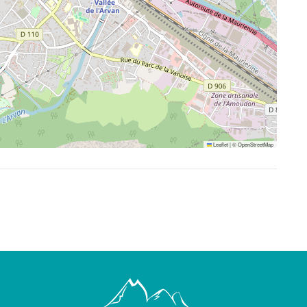
Leaflet
|
©
OpenStreetMap