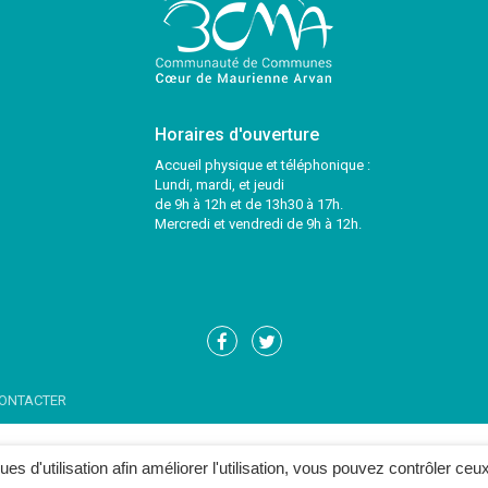
Horaires d'ouverture
Accueil physique et téléphonique :
Lundi, mardi, et jeudi
de 9h à 12h et de 13h30 à 17h.
Mercredi et vendredi de 9h à 12h.
Lien
Lien
vers
vers
le
le
ONTACTER
compte
compte
Facebook
Twitter
ques d'utilisation afin améliorer l'utilisation, vous pouvez contrôler ceu