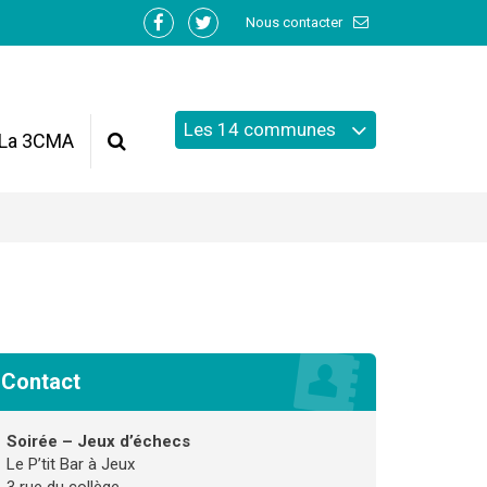
Nous contacter
Lien
Lien
vers
vers
le
le
compte
compte
Les 14 communes
Facebook
Twitter
La 3CMA
Recherche
Contact
Soirée – Jeux d’échecs
Le P’tit Bar à Jeux