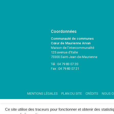
Coordonnées
Communauté de communes
Cœur de Maurienne Arvan
Maison de l’intercommunalité
125 avenue d’Italie
73300 Saint-Jean-de-Maurienne
Tél :
04 79 83 07 20
Fax : 04 79 83 07 21
MENTIONS LÉGALES
PLAN DU SITE
CRÉDITS
NOUS C
Ce site utilise des traceurs pour fonctionner et obtenir des statisti