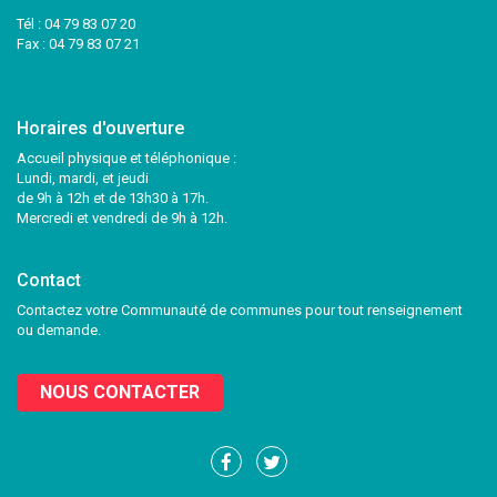
Tél :
04 79 83 07 20
Fax : 04 79 83 07 21
Horaires d'ouverture
Accueil physique et téléphonique :
Lundi, mardi, et jeudi
de 9h à 12h et de 13h30 à 17h.
Mercredi et vendredi de 9h à 12h.
Contact
Contactez votre Communauté de communes pour tout renseignement
ou demande.
NOUS CONTACTER
Lien
Lien
vers
vers