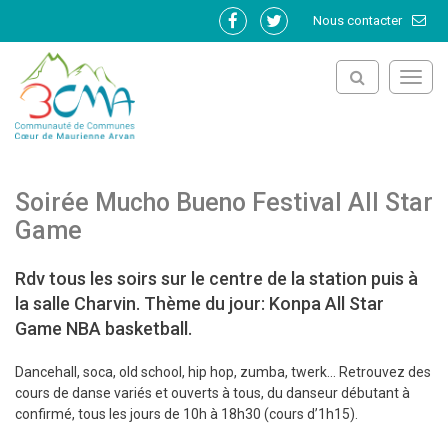
Gestion des traceurs
Nous contacter
Lien
Lien
vers
vers
le
le
Toggl
compte
compte
navig
Facebook
Twitter
Soirée Mucho Bueno Festival All Star
Game
Rdv tous les soirs sur le centre de la station puis à
la salle Charvin. Thème du jour: Konpa All Star
Game NBA basketball.
Dancehall, soca, old school, hip hop, zumba, twerk… Retrouvez des
cours de danse variés et ouverts à tous, du danseur débutant à
confirmé, tous les jours de 10h à 18h30 (cours d’1h15).